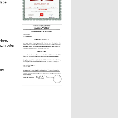
dabei
ehen.
nzin oder
her