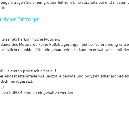
steigen, tragen Sie einen großen Teil zum Umweltschutz bei und müssen 
chten.
triebenen Fahrzeugen
 leiser als herkömmliche Motoren.
dauer des Motors, da keine Rußablagerungen bei der Verbrennung entst
 zusätzlicher Tankbehälter eingebaut wird. So kann man wahlweise mit Be
 u.a. treten praktisch nicht auf.
er Abgasbestandteile wie Benzol, Aldehyde und polyzyklischer aromatisc
tlich herabgesetzt.
O
)
2
enden EURO 4 können eingehalten werden